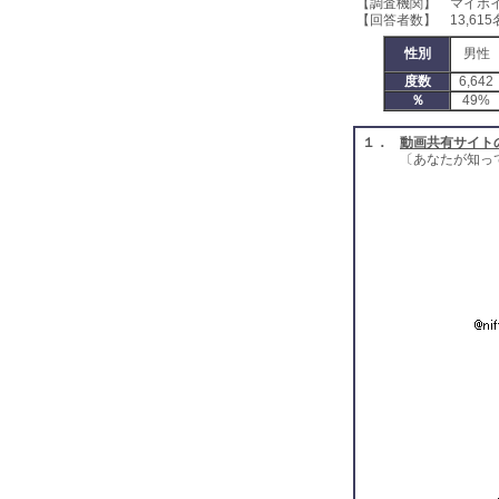
【調査機関】 マイボ
【回答者数】 13,615
性別
男性
度数
6,642
％
49%
１．
動画共有サイト
〔あなたが知っ