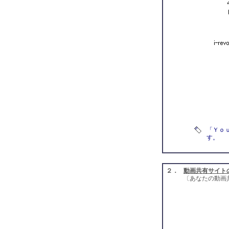
「Ｙｏｕ
す。
２．
動画共有サイト
〔あなたの動画