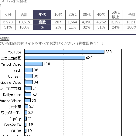
イスコム株式会社
名
50代
女性
合計
年代
10代
20代
30代
40代
合計
以上
6,973
13,615
度数
207
1,564
4,390
4,262
3,192
13,61
51%
100%
％
2%
11%
32%
31%
24%
100
の認知
ている動画共有サイトをすべてお選びください（複数回答可） 〕