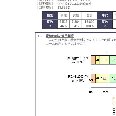
【調査機関】 マイボイスコム株式会社
【回答者数】 13,899名
性別
男性
女性
合計
年代
度数
6,515
7,384
13,899
度数
％
46%
54%
100%
％
１．
炭酸飲料の飲用頻度
〔あなたは市販の炭酸飲料をどのくらいの頻度で
コール飲料」を含みません 〕