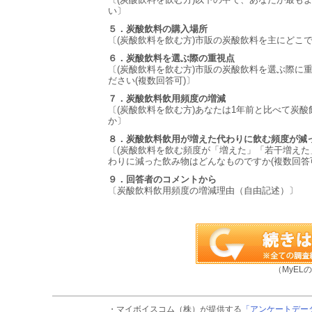
い〕
５．炭酸飲料の購入場所
〔(炭酸飲料を飲む方)市販の炭酸飲料を主にどこで
６．炭酸飲料を選ぶ際の重視点
〔(炭酸飲料を飲む方)市販の炭酸飲料を選ぶ際に
ださい(複数回答可)〕
７．炭酸飲料飲用頻度の増減
〔(炭酸飲料を飲む方)あなたは1年前と比べて炭
か〕
８．炭酸飲料飲用が増えた代わりに飲む頻度が減
〔(炭酸飲料を飲む頻度が「増えた」「若干増えた
わりに減った飲み物はどんなものですか(複数回答可
９．回答者のコメントから
〔炭酸飲料飲用頻度の増減理由（自由記述）〕
（MyEL
・マイボイスコム（株）が提供する
「アンケートデー