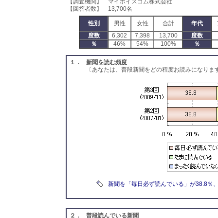
【調査機関】 マイボイスコム株式会社
【回答者数】 13,700名
性別
男性
女性
合計
年代
度数
6,302
7,398
13,700
度数
％
46%
54%
100%
％
１．
新聞を読む頻度
〔あなたは、普段新聞をどの程度お読みになりま
新聞を「毎日必ず読んでいる」が38.8％
２．
普段読んでいる新聞