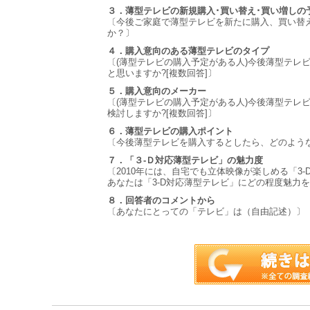
３．薄型テレビの新規購入･買い替え･買い増しの
〔今後ご家庭で薄型テレビを新たに購入、買い替
か？〕
４．購入意向のある薄型テレビのタイプ
〔(薄型テレビの購入予定がある人)今後薄型テレ
と思いますか?[複数回答]〕
５．購入意向のメーカー
〔(薄型テレビの購入予定がある人)今後薄型テレ
検討しますか?[複数回答]〕
６．薄型テレビの購入ポイント
〔今後薄型テレビを購入するとしたら、どのような
７．「３-Ｄ対応薄型テレビ」の魅力度
〔2010年には、自宅でも立体映像が楽しめる「3
あなたは「3-D対応薄型テレビ」にどの程度魅力を
８．回答者のコメントから
〔あなたにとっての「テレビ」は（自由記述）〕