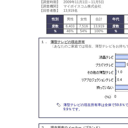
【調査時期】 2009年11月1日～11月5日
【調査機関】 マイボイスコム株式会社
【回答者数】 13,919名
性別
男性
女性
合計
年代
度数
6,403
7,516
13,919
度数
％
46%
54%
100%
％
１．
薄型テレビの現在所有
〔あなたのご家庭では現在、薄型テレビをお持ち
薄型テレビの現在所有率は全体で59.8％
9.9％です。
２．
現在所有のメーカー（ブランド）