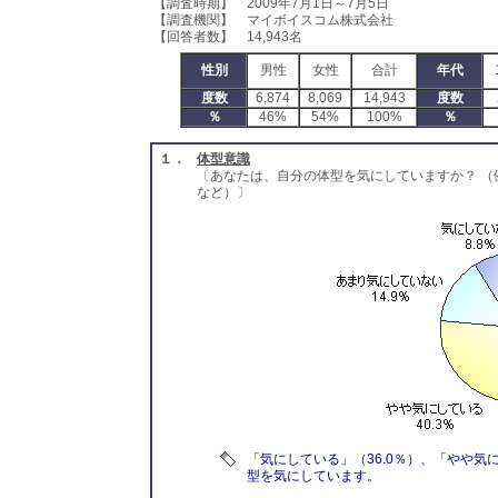
【調査時期】 2009年7月1日～7月5日
【調査機関】 マイボイスコム株式会社
【回答者数】 14,943名
性別
男性
女性
合計
年代
度数
6,874
8,069
14,943
度数
％
46%
54%
100%
％
１．
体型意識
〔あなたは、自分の体型を気にしていますか？ 
など）〕
「気にしている」（36.0％）、「やや気に
型を気にしています。