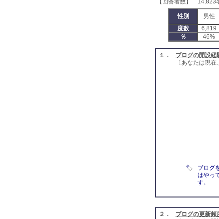
【回答者数】 14,823
性別
男性
度数
6,819
％
46%
１．
ブログの開設経
〔あなたは現在
ブログ
はやって
す。
２．
ブログの更新頻