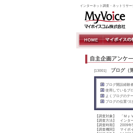
インターネット調査・ネットリサー
ブログ（
[13001]
ブログ開設経験者
使用しているブロ
よくブログのテー
ブログの位置づけ
【調査対象】 「Ｍｙ
【調査方法】 インタ
【調査時期】 2009年
【調査機関】 マイボ