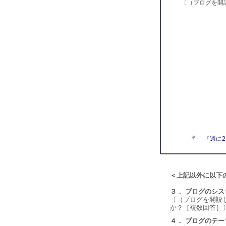
〔（ブログを開
『週に
＜上記以外に以下
３． ブログのシス
〔（ブログを開設
か？［複数回答］
４． ブログのテー