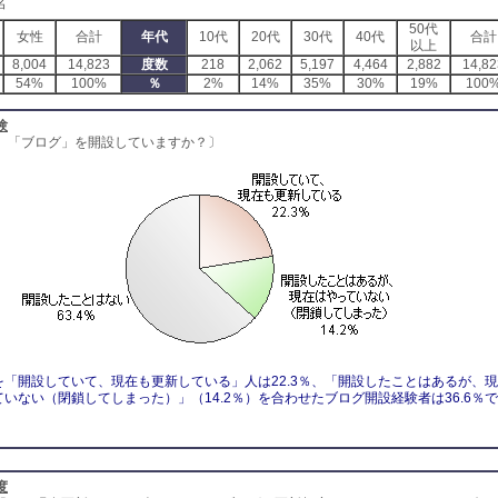
名
50代
女性
合計
年代
10代
20代
30代
40代
合計
以上
8,004
14,823
度数
218
2,062
5,197
4,464
2,882
14,82
54%
100%
％
2%
14%
35%
30%
19%
100
験
、「ブログ」を開設していますか？〕
を「開設していて、現在も更新している」人は22.3％、「開設したことはあるが、
いない（閉鎖してしまった）」（14.2％）を合わせたブログ開設経験者は36.6％で
度