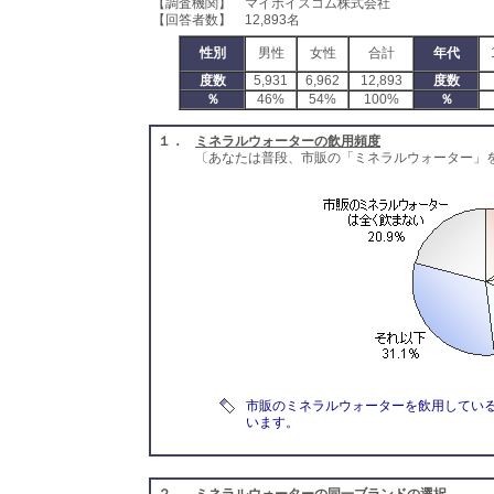
【調査機関】 マイボイスコム株式会社
【回答者数】 12,893名
性別
男性
女性
合計
年代
度数
5,931
6,962
12,893
度数
％
46%
54%
100%
％
１．
ミネラルウォーターの飲用頻度
〔あなたは普段、市販の「ミネラルウォーター」
市販のミネラルウォーターを飲用している人
います。