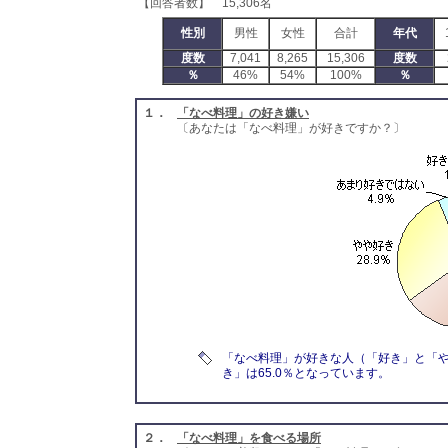
【回答者数】 15,306名
性別
男性
女性
合計
年代
度数
7,041
8,265
15,306
度数
％
46%
54%
100%
％
１．
「なべ料理」の好き嫌い
〔あなたは「なべ料理」が好きですか？〕
「なべ料理」が好きな人（「好き」と「
き」は65.0％となっています。
２．
「なべ料理」を食べる場所