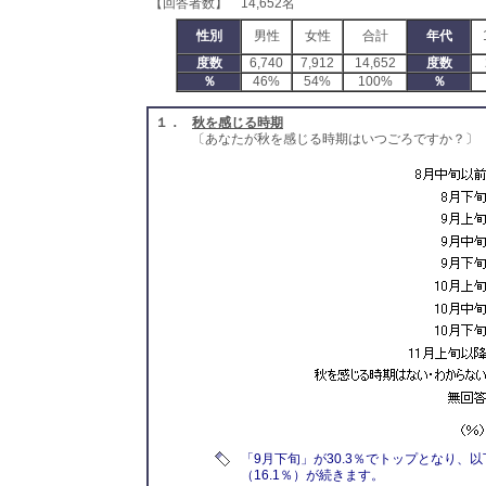
【回答者数】 14,652名
性別
男性
女性
合計
年代
度数
6,740
7,912
14,652
度数
％
46%
54%
100%
％
１．
秋を感じる時期
〔あなたが秋を感じる時期はいつごろですか？〕
「9月下旬」が30.3％でトップとなり、以
（16.1％）が続きます。