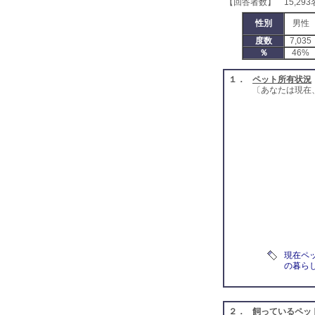
【回答者数】 15,293
性別
男性
度数
7,035
％
46%
１．
ペット所有状況
〔あなたは現在
現在ペ
の暮ら
２．
飼っているペッ