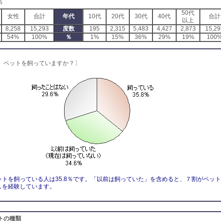
名
50代
女性
合計
年代
10代
20代
30代
40代
合計
以上
8,258
15,293
度数
195
2,315
5,483
4,427
2,873
15,29
54%
100%
％
1%
15%
36%
29%
19%
100
、ペットを飼っていますか？〕
ットを飼っている人は35.8％です。「以前は飼っていた」を含めると、７割がペッ
しを経験しています。
トの種類