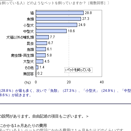
を飼っている人）どのようなペットを飼っていますか？［複数回答］〕
28.8％）が最も多く、次いで「魚類」（27.3％）、「小型犬」（24.9％）、「中型
8.6％）が続きます。
の設問があります。自由記述の項目もございます。＞
にかかる1ヵ月あたりの費用
飼っている人）ペットの世話にかかる費用は１ヶ月あたりどのくらいです