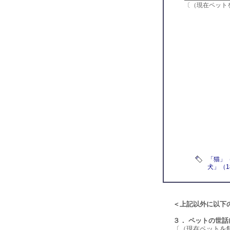
〔（現在ペット
「猫」（
犬」（1
＜上記以外に以下
３． ペットの世話
〔（現在ペットを