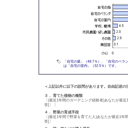
「自宅の庭」（48.7％）、「自宅のベラ
は「自宅の室内」（32.5％）です。
＜上記以外に以下の設問があります。自由記述の
３． 育てた植物の種類
〔(最近1年間のガーデニング経験者)あなたが最近
答]〕 〕
４． 野菜の育成手段
〔(最近1年間で野菜を育てた人)あなたが最近1年
答]〕