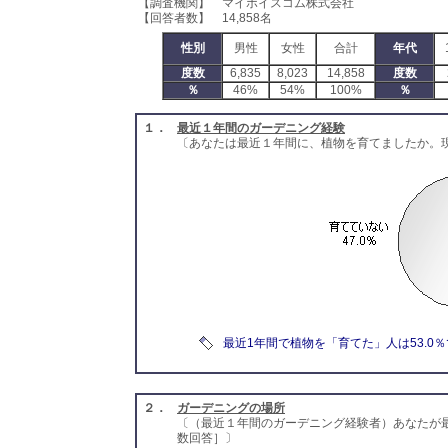
【調査機関】 マイボイスコム株式会社
【回答者数】 14,858名
性別
男性
女性
合計
年代
度数
6,835
8,023
14,858
度数
％
46%
54%
100%
％
１．
最近１年間のガーデニング経験
〔あなたは最近１年間に、植物を育てましたか。
最近1年間で植物を「育てた」人は53.0
２．
ガーデニングの場所
〔（最近１年間のガーデニング経験者）あなたが
数回答］〕