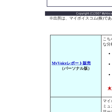
※出所は、マイボイスコム(株)で
こち
な分
MyVoiceレポート販売
（パーソナル版）
★
マイ
ミュ
サー