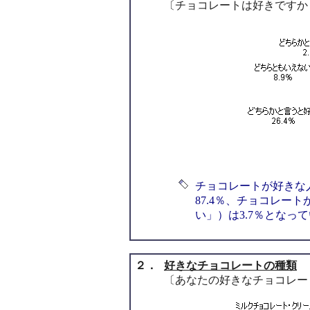
〔チョコレートは好きですか
チョコレートが好きな
87.4％、チョコレー
い」）は3.7％となっ
２．
好きなチョコレートの種類
〔あなたの好きなチョコレー