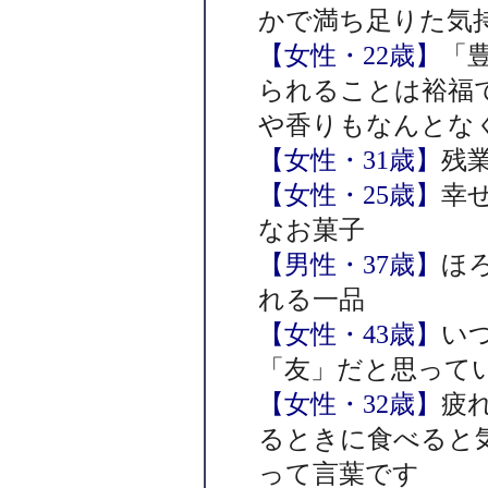
かで満ち足りた気
【女性・22歳】
「
られることは裕福
や香りもなんとな
【女性・31歳】
残
【女性・25歳】
幸
なお菓子
【男性・37歳】
ほ
れる一品
【女性・43歳】
い
「友」だと思って
【女性・32歳】
疲
るときに食べると
って言葉です