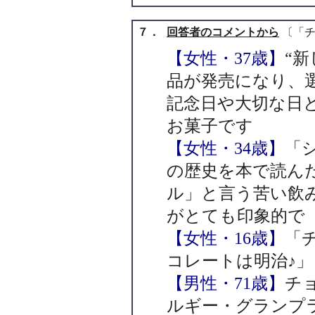
７．
回答者のコメントから
〔「チ
【女性・37歳】
“
品が発売になり、
記念日や大切な日
お菓子です
【女性・34歳】
「
の歴史を本で読ん
ル」と言う苦い飲
がとても印象的で
【女性・16歳】
「
コレートは明治♪」
【男性・71歳】
チ
ルギー・グランプ