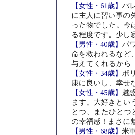
【女性・61歳】
バ
に主人に習い事の
った物でした。今
る程度です。少し
【男性・40歳】
パ
命を救われるなど
与えてくれるから
【女性・34歳】
ポ
康に良いし、幸せ
【女性・45歳】
魅
ます。大好きとい
とつ、またひとつ
の幸福感！まさに
【男性・68歳】
米