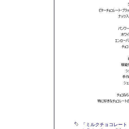
「ミルクチョコレート・