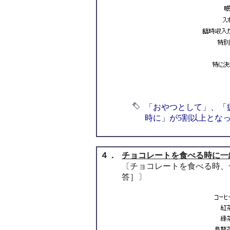
「おやつとして」、「
時に」が5割以上とな
４．
チョコレートを食べる時に一
〔チョコレートを食べる時、
答］〕